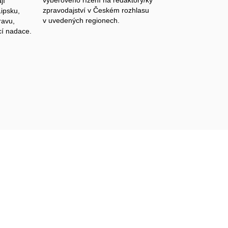
výběrového řízení na redaktory/ky
jí
zpravodajství v Českém rozhlasu
Lipsku,
v uvedených regionech.
ravu,
cí nadace.