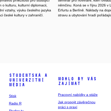
jímavou příležitostí pro studující
seminář pro novináře, kteří ovláda
o kulturu, kulturní diplomacii,
němčinu. Koná se v říjnu 2026 v 
ní vztahy, výuku českého jazyka
Erfurtu a Berlíně. Náklady na dop
i české kultury v zahraničí.
stravu a ubytování hradí pořádají
Studentská a
Mohlo by vás
univerzitní
zajímat
média
Pracovní nabídky a stáže
Stisk
Jak propojit závěrečnou
Radio R
práci s praxí
Studex.tv