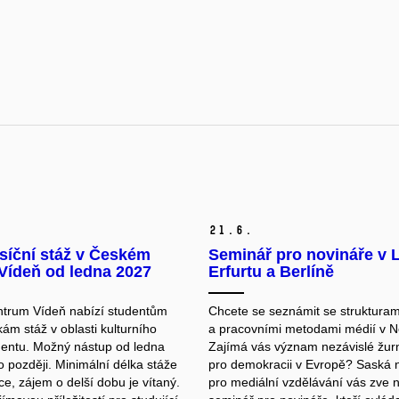
21.
6.
síční stáž v Českém
Seminář pro novináře v 
Vídeň od ledna 2027
Erfurtu a Berlíně
trum Vídeň nabízí studentům
Chcete se seznámit se strukturam
ám stáž v oblasti kulturního
a pracovními metodami médií v 
ntu. Možný nástup od ledna
Zajímá vás význam nezávislé žurn
 později. Minimální délka stáže
pro demokracii v Evropě? Saská
ce, zájem o delší dobu je vítaný.
pro mediální vzdělávání vás zve 