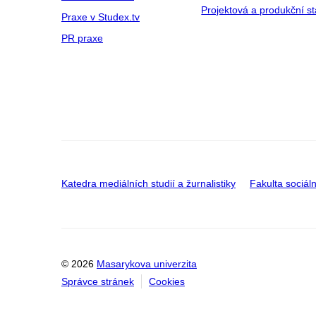
Projektová a produkční s
Praxe v Studex.tv
PR praxe
Katedra mediálních studií a žurnalistiky
Fakulta sociáln
© 2026
Masarykova univerzita
Správce stránek
Cookies