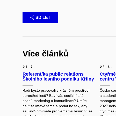
SDÍLET
Více článků
21.
7.
23.
6.
Referent/ka public relations
Čtyřmě
Školního lesního podniku Křtiny
centru 
Rádi byste pracovali v krásném prostředí
České cen
uprostřed lesů? Baví vás sociální sítě,
a studentk
psaní, marketing a komunikace? Umíte
manageme
najít zajímavé téma a podat ho tak, aby
2027 nebo
zaujalo? Vnímáte problematiku lesnictví ze
čtyři měsí