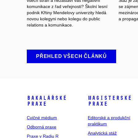
všech stran a nezastaví vás negativní
Stáž je za
komunikace z řad veřejnosti? Školní lesní
se zájmem 
podnik Křtiny Mendelovy univerzity hledá
mezinárod
novou kolegyni nebo kolegu do public
a propagac
relations a komunikace.
PŘEHLED VŠECH ČLÁNKŮ
Bakalářské
Magisterské
praxe
praxe
Cvičné médium
Editorské a produkční
praktikum
Odborná praxe
Analytická stáž
Praxe v Radiu R