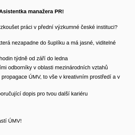
t/Asistentka manažera PR!
zkoušet práci v přední výzkumné české instituci?
erá nezapadne do šuplíku a má jasné, viditelné
hodin týdně od září do ledna
ími odborníky v oblasti mezinárodních vztahů
ne propagace ÚMV, to vše v kreativním prostředí a v
učující dopis pro tvou další kariéru
ástí ÚMV!