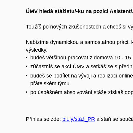
ÚMV hledá stážistu/-ku na pozici Asisten
Toužíš po nových zkušenostech a chceš si vy
Nabízíme dynamickou a samostatnou práci, kt
výsledky.
budeš většinou pracovat z domova 10 - 15 
zúčastníš se akcí ÚMV a setkáš se s předn
budeš se podílet na vývoji a realizaci onli
přátelském týmu
po úspěšném absolvování stáže získáš dopor
Přihlas se zde:
bit.ly/stáž_PR
a staň se souč