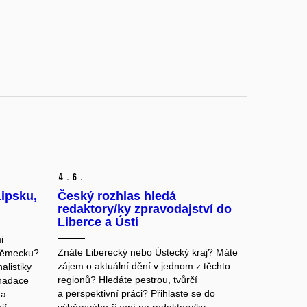
4.
6.
Lipsku,
Český rozhlas hledá
redaktory/ky zpravodajství do
Liberce a Ústí
i
Znáte Liberecký nebo Ústecký kraj? Máte
Německu?
zájem o aktuální dění v jednom z těchto
alistiky
regionů? Hledáte pestrou, tvůrčí
 nadace
a perspektivní práci? Přihlaste se do
na