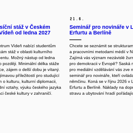
21.
6.
síční stáž v Českém
Seminář pro novináře v 
Vídeň od ledna 2027
Erfurtu a Berlíně
trum Vídeň nabízí studentům
Chcete se seznámit se strukturam
ám stáž v oblasti kulturního
a pracovními metodami médií v 
ntu. Možný nástup od ledna
Zajímá vás význam nezávislé žurn
 později. Minimální délka stáže
pro demokracii v Evropě? Saská
ce, zájem o delší dobu je vítaný.
pro mediální vzdělávání vás zve 
jímavou příležitostí pro studující
seminář pro novináře, kteří ovláda
o kulturu, kulturní diplomacii,
němčinu. Koná se v říjnu 2026 v 
ní vztahy, výuku českého jazyka
Erfurtu a Berlíně. Náklady na dop
i české kultury v zahraničí.
stravu a ubytování hradí pořádají