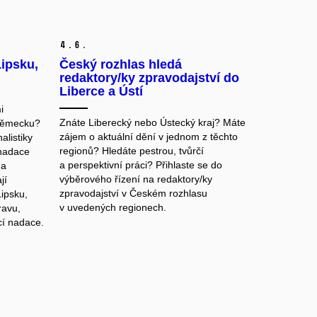
4.
6.
Lipsku,
Český rozhlas hledá
redaktory/ky zpravodajství do
Liberce a Ústí
i
Znáte Liberecký nebo Ústecký kraj? Máte
Německu?
zájem o aktuální dění v jednom z těchto
alistiky
regionů? Hledáte pestrou, tvůrčí
 nadace
a perspektivní práci? Přihlaste se do
na
výběrového řízení na redaktory/ky
jí
zpravodajství v Českém rozhlasu
Lipsku,
v uvedených regionech.
ravu,
cí nadace.