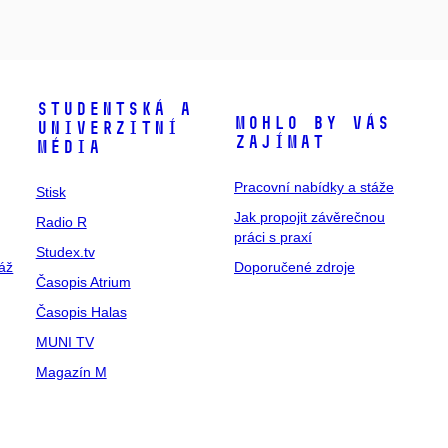
Studentská a
Mohlo by vás
univerzitní
zajímat
média
Pracovní nabídky a stáže
Stisk
Jak propojit závěrečnou
Radio R
práci s praxí
Studex.tv
táž
Doporučené zdroje
Časopis Atrium
Časopis Halas
MUNI TV
Magazín M