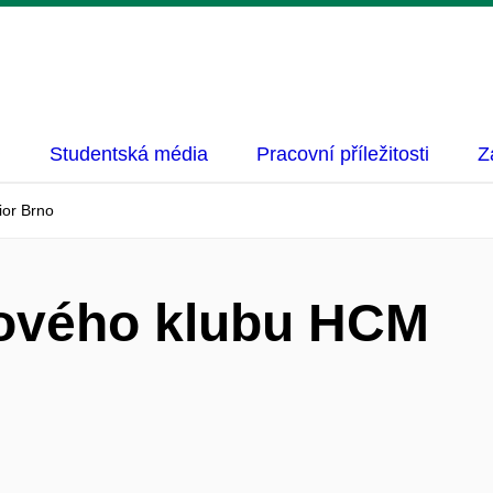
Studentská média
Pracovní příležitosti
Z
ior Brno
jového klubu HCM