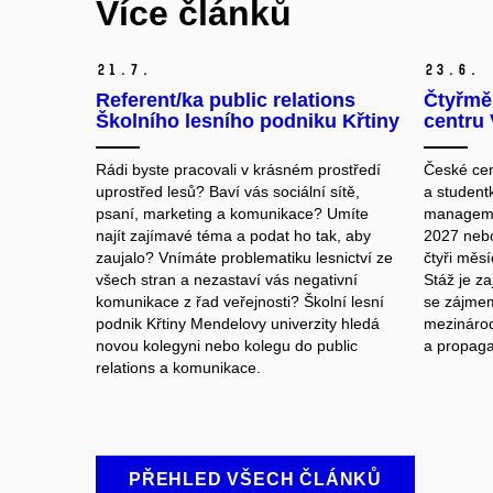
Více článků
21.
7.
23.
6.
Referent/ka public relations
Čtyřmě
Školního lesního podniku Křtiny
centru 
Rádi byste pracovali v krásném prostředí
České cen
uprostřed lesů? Baví vás sociální sítě,
a studentk
psaní, marketing a komunikace? Umíte
manageme
najít zajímavé téma a podat ho tak, aby
2027 nebo
zaujalo? Vnímáte problematiku lesnictví ze
čtyři měsí
všech stran a nezastaví vás negativní
Stáž je za
komunikace z řad veřejnosti? Školní lesní
se zájmem 
podnik Křtiny Mendelovy univerzity hledá
mezinárod
novou kolegyni nebo kolegu do public
a propagac
relations a komunikace.
PŘEHLED VŠECH ČLÁNKŮ