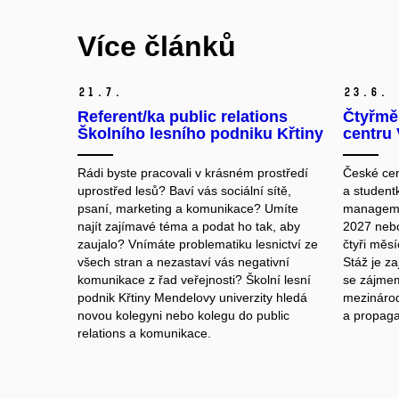
Více článků
21.
7.
23.
6.
Referent/ka public relations
Čtyřmě
Školního lesního podniku Křtiny
centru 
Rádi byste pracovali v krásném prostředí
České cen
uprostřed lesů? Baví vás sociální sítě,
a studentk
psaní, marketing a komunikace? Umíte
manageme
najít zajímavé téma a podat ho tak, aby
2027 nebo
zaujalo? Vnímáte problematiku lesnictví ze
čtyři měsí
všech stran a nezastaví vás negativní
Stáž je za
komunikace z řad veřejnosti? Školní lesní
se zájmem 
podnik Křtiny Mendelovy univerzity hledá
mezinárod
novou kolegyni nebo kolegu do public
a propagac
relations a komunikace.