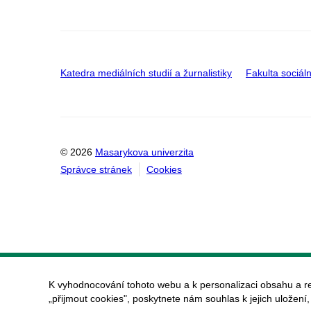
Katedra mediálních studií a žurnalistiky
Fakulta sociáln
© 2026
Masarykova univerzita
Správce stránek
Cookies
K vyhodnocování tohoto webu a k personalizaci obsahu a r
„přijmout cookies", poskytnete nám souhlas k jejich uložení