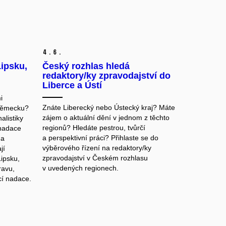
4.
6.
Lipsku,
Český rozhlas hledá
redaktory/ky zpravodajství do
Liberce a Ústí
i
Znáte Liberecký nebo Ústecký kraj? Máte
Německu?
zájem o aktuální dění v jednom z těchto
alistiky
regionů? Hledáte pestrou, tvůrčí
 nadace
a perspektivní práci? Přihlaste se do
na
výběrového řízení na redaktory/ky
jí
zpravodajství v Českém rozhlasu
Lipsku,
v uvedených regionech.
ravu,
cí nadace.