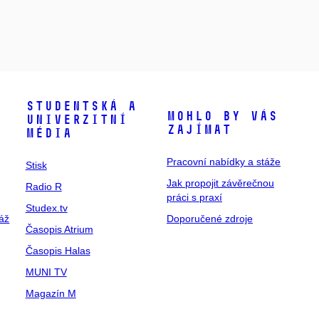
Studentská a
Mohlo by vás
univerzitní
zajímat
média
Pracovní nabídky a stáže
Stisk
Jak propojit závěrečnou
Radio R
práci s praxí
Studex.tv
táž
Doporučené zdroje
Časopis Atrium
Časopis Halas
MUNI TV
Magazín M