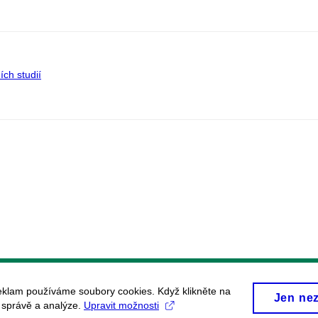
ích studií
eklam používáme soubory cookies. Když klikněte na
Jen ne
, správě a analýze.
Upravit možnosti