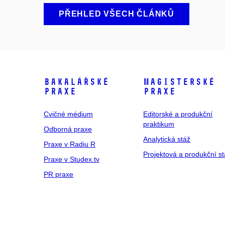
PŘEHLED VŠECH ČLÁNKŮ
Bakalářské
Magisterské
praxe
praxe
Cvičné médium
Editorské a produkční
praktikum
Odborná praxe
Analytická stáž
Praxe v Radiu R
Projektová a produkční s
Praxe v Studex.tv
PR praxe