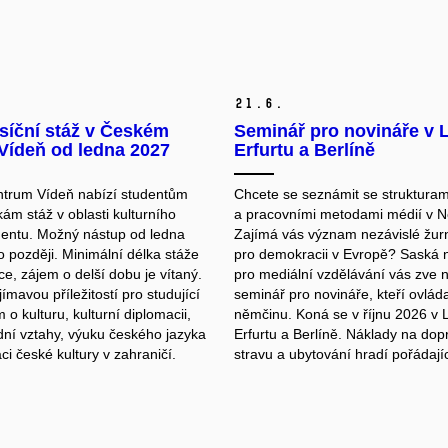
21.
6.
síční stáž v Českém
Seminář pro novináře v 
Vídeň od ledna 2027
Erfurtu a Berlíně
trum Vídeň nabízí studentům
Chcete se seznámit se strukturam
ám stáž v oblasti kulturního
a pracovními metodami médií v 
ntu. Možný nástup od ledna
Zajímá vás význam nezávislé žurn
 později. Minimální délka stáže
pro demokracii v Evropě? Saská
ce, zájem o delší dobu je vítaný.
pro mediální vzdělávání vás zve 
jímavou příležitostí pro studující
seminář pro novináře, kteří ovláda
o kulturu, kulturní diplomacii,
němčinu. Koná se v říjnu 2026 v 
ní vztahy, výuku českého jazyka
Erfurtu a Berlíně. Náklady na dop
i české kultury v zahraničí.
stravu a ubytování hradí pořádají