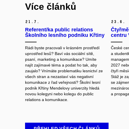
Více článků
21.
7.
23.
6.
Referent/ka public relations
Čtyřmě
Školního lesního podniku Křtiny
centru 
Rádi byste pracovali v krásném prostředí
České cen
uprostřed lesů? Baví vás sociální sítě,
a studentk
psaní, marketing a komunikace? Umíte
manageme
najít zajímavé téma a podat ho tak, aby
2027 nebo
zaujalo? Vnímáte problematiku lesnictví ze
čtyři měsí
všech stran a nezastaví vás negativní
Stáž je za
komunikace z řad veřejnosti? Školní lesní
se zájmem 
podnik Křtiny Mendelovy univerzity hledá
mezinárod
novou kolegyni nebo kolegu do public
a propagac
relations a komunikace.
PŘEHLED VŠECH ČLÁNKŮ