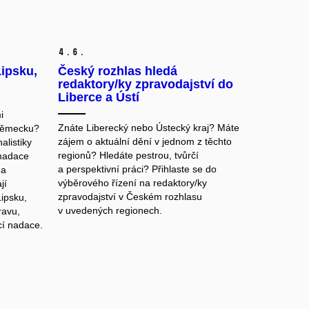
4.
6.
Lipsku,
Český rozhlas hledá
redaktory/ky zpravodajství do
Liberce a Ústí
i
Znáte Liberecký nebo Ústecký kraj? Máte
Německu?
zájem o aktuální dění v jednom z těchto
alistiky
regionů? Hledáte pestrou, tvůrčí
 nadace
a perspektivní práci? Přihlaste se do
na
výběrového řízení na redaktory/ky
jí
zpravodajství v Českém rozhlasu
Lipsku,
v uvedených regionech.
ravu,
cí nadace.