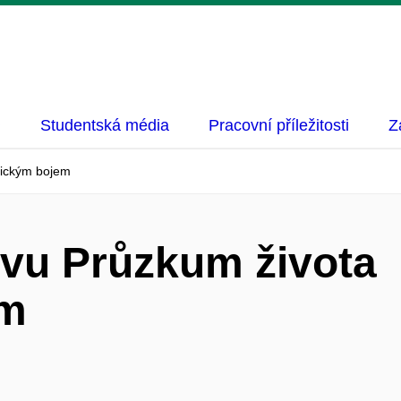
Studentská média
Pracovní příležitosti
Z
itickým bojem
avu Průzkum života
em