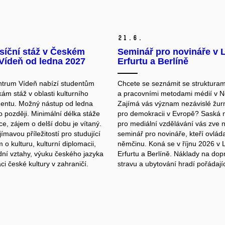
21.
6.
síční stáž v Českém
Seminář pro novináře v 
Vídeň od ledna 2027
Erfurtu a Berlíně
trum Vídeň nabízí studentům
Chcete se seznámit se strukturam
ám stáž v oblasti kulturního
a pracovními metodami médií v 
ntu. Možný nástup od ledna
Zajímá vás význam nezávislé žurn
 později. Minimální délka stáže
pro demokracii v Evropě? Saská
ce, zájem o delší dobu je vítaný.
pro mediální vzdělávání vás zve 
jímavou příležitostí pro studující
seminář pro novináře, kteří ovláda
o kulturu, kulturní diplomacii,
němčinu. Koná se v říjnu 2026 v 
ní vztahy, výuku českého jazyka
Erfurtu a Berlíně. Náklady na dop
i české kultury v zahraničí.
stravu a ubytování hradí pořádají