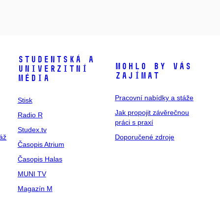
Studentská a
Mohlo by vás
univerzitní
zajímat
média
Pracovní nabídky a stáže
Stisk
Jak propojit závěrečnou
Radio R
práci s praxí
Studex.tv
táž
Doporučené zdroje
Časopis Atrium
Časopis Halas
MUNI TV
Magazín M