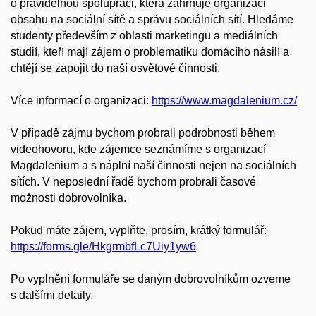
o pravidelnou spolupráci, která zahrnuje organizaci
obsahu na sociální sítě a správu sociálních sítí. Hledáme
studenty
především z oblasti marketingu a mediálních
studií, kteří mají zájem o
problematiku domácího násilí a
chtějí se zapojit do naší osvětové
činnosti.
Více informací o organizaci:
https://www.magdalenium.cz/
V případě zájmu bychom probrali podrobnosti během
videohovoru, kde
zájemce seznámíme s organizací
Magdalenium a s náplní naší činnosti
nejen na sociálních
sítích. V neposlední řadě bychom probrali časové
možnosti dobrovolníka.
Pokud máte zájem, vyplňte, prosím, krátký formulář:
https://forms.gle/HkgrmbfLc7Uiy1yw6
Po vyplnění formuláře se daným dobrovolníkům ozveme
s dalšími detaily.