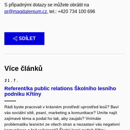
S případnými dotazy se můžete obrátit na
pr@magdalenium.cz
, tel.: +420
734 100 696
SDÍLET
Více článků
21.
7.
Referent/ka public relations Školního lesního
podniku Křtiny
Rádi byste pracovali v krásném prostředí uprostřed lesů? Baví
vás sociální sítě, psaní, marketing a komunikace? Umíte najít
zajímavé téma a podat ho tak, aby zaujalo? Vnímáte
problematiku lesnictví ze všech stran a nezastaví vás negativní
komunikace z řad veřejnosti? Školní lesní podnik Křtiny