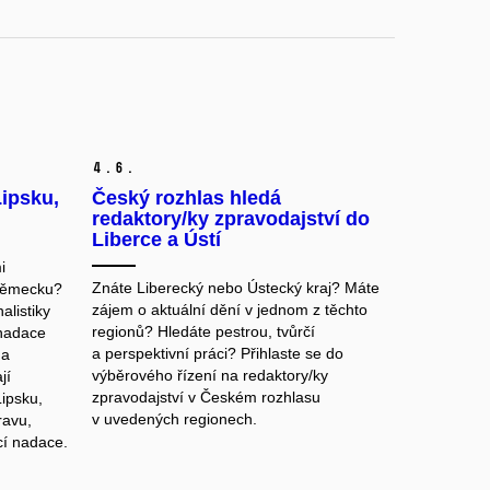
4.
6.
Lipsku,
Český rozhlas hledá
redaktory/ky zpravodajství do
Liberce a Ústí
i
Znáte Liberecký nebo Ústecký kraj? Máte
Německu?
zájem o aktuální dění v jednom z těchto
alistiky
regionů? Hledáte pestrou, tvůrčí
 nadace
a perspektivní práci? Přihlaste se do
na
výběrového řízení na redaktory/ky
jí
zpravodajství v Českém rozhlasu
Lipsku,
v uvedených regionech.
ravu,
cí nadace.