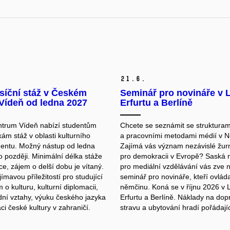
21.
6.
síční stáž v Českém
Seminář pro novináře v 
Vídeň od ledna 2027
Erfurtu a Berlíně
trum Vídeň nabízí studentům
Chcete se seznámit se strukturam
ám stáž v oblasti kulturního
a pracovními metodami médií v 
ntu. Možný nástup od ledna
Zajímá vás význam nezávislé žurn
 později. Minimální délka stáže
pro demokracii v Evropě? Saská
ce, zájem o delší dobu je vítaný.
pro mediální vzdělávání vás zve 
jímavou příležitostí pro studující
seminář pro novináře, kteří ovláda
o kulturu, kulturní diplomacii,
němčinu. Koná se v říjnu 2026 v 
ní vztahy, výuku českého jazyka
Erfurtu a Berlíně. Náklady na dop
i české kultury v zahraničí.
stravu a ubytování hradí pořádají