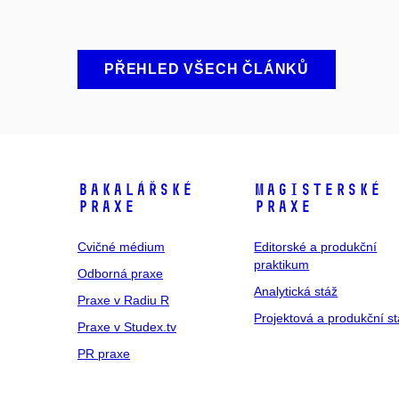
PŘEHLED VŠECH ČLÁNKŮ
Bakalářské
Magisterské
praxe
praxe
Cvičné médium
Editorské a produkční
praktikum
Odborná praxe
Analytická stáž
Praxe v Radiu R
Projektová a produkční s
Praxe v Studex.tv
PR praxe