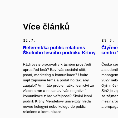
Více článků
21.
7.
23.
6.
Referent/ka public relations
Čtyřmě
Školního lesního podniku Křtiny
centru 
Rádi byste pracovali v krásném prostředí
České cen
uprostřed lesů? Baví vás sociální sítě,
a studentk
psaní, marketing a komunikace? Umíte
manageme
najít zajímavé téma a podat ho tak, aby
2027 nebo
zaujalo? Vnímáte problematiku lesnictví ze
čtyři měsí
všech stran a nezastaví vás negativní
Stáž je za
komunikace z řad veřejnosti? Školní lesní
se zájmem 
podnik Křtiny Mendelovy univerzity hledá
mezinárod
novou kolegyni nebo kolegu do public
a propagac
relations a komunikace.