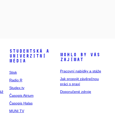
Studentská a
Mohlo by vás
univerzitní
zajímat
média
Pracovní nabídky a stáže
Stisk
Jak propojit závěrečnou
Radio R
práci s praxí
Studex.tv
táž
Doporučené zdroje
Časopis Atrium
Časopis Halas
MUNI TV