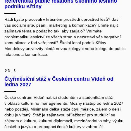
Referent/ka public relations Školního lesního
podniku Křtiny
Rádi byste pracovali v krásném prostředí uprostřed lesů? Baví
vás sociální sítě, psaní, marketing a komunikace? Umíte najít
zajímavé téma a podat ho tak, aby zaujalo? Vnímáte
problematiku lesnictví ze všech stran a nezastaví vás negativní
komunikace z řad veřejnosti? Školní lesní podnik Křtiny
Mendelovy univerzity hledá novou kolegyni nebo kolegu do public
relations a komunikace.
23.
6.
Čtyřměsíční stáž v Českém centru Vídeň od
ledna 2027
České centrum Vídeň nabízí studentům a studentkám stáž
v oblasti kulturního managementu. Možný nástup od ledna 2027
nebo později. Minimální délka stáže čtyři měsíce, zájem o delší
dobu je vítaný. Stáž je zajímavou příležitostí pro studující se
zájmem o kulturu, kulturní diplomacii, mezinárodní vztahy, výuku
českého jazyka a propagaci české kultury v zahraničí.