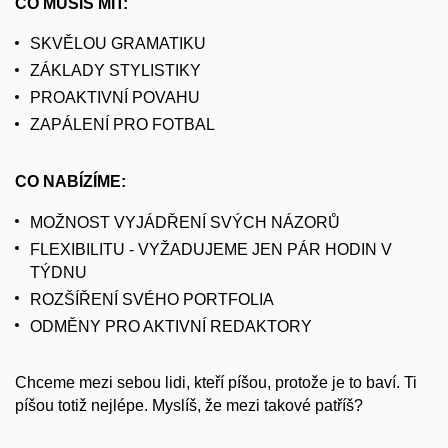
CO MUSÍŠ MÍT:
SKVĚLOU GRAMATIKU
ZÁKLADY STYLISTIKY
PROAKTIVNÍ POVAHU
ZAPÁLENÍ PRO FOTBAL
CO NABÍZÍME:
MOŽNOST VYJÁDŘENÍ SVÝCH NÁZORŮ
FLEXIBILITU - VYŽADUJEME JEN PÁR HODIN V
TÝDNU
ROZŠÍŘENÍ SVÉHO PORTFOLIA
ODMĚNY PRO AKTIVNÍ REDAKTORY
Chceme mezi sebou lidi, kteří píšou, protože je to baví. Ti
píšou totiž nejlépe. Myslíš, že mezi takové patříš?