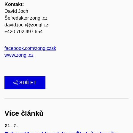
Kontakt:
David Joch
Šéfredaktor zongl.cz
david.joch@zongl.cz
+420 702 497 654
facebook.com/zonglczsk
www.zongl.cz
SDÍLET
Více článků
21.
7.