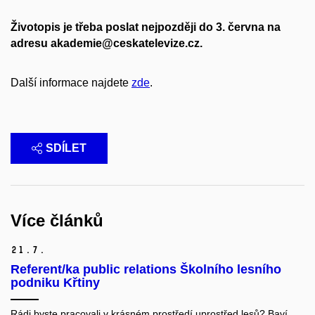
Životopis je třeba poslat nejpozději do 3. června na
adresu akademie@ceskatelevize.cz.
Další informace najdete
zde
.
SDÍLET
Více článků
21.
7.
Referent/ka public relations Školního lesního
podniku Křtiny
Rádi byste pracovali v krásném prostředí uprostřed lesů? Baví