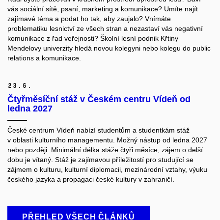
vás sociální sítě, psaní, marketing a komunikace? Umíte najít
zajímavé téma a podat ho tak, aby zaujalo? Vnímáte
problematiku lesnictví ze všech stran a nezastaví vás negativní
komunikace z řad veřejnosti? Školní lesní podnik Křtiny
Mendelovy univerzity hledá novou kolegyni nebo kolegu do public
relations a komunikace.
23.
6.
Čtyřměsíční stáž v Českém centru Vídeň od
ledna 2027
České centrum Vídeň nabízí studentům a studentkám stáž
v oblasti kulturního managementu. Možný nástup od ledna 2027
nebo později. Minimální délka stáže čtyři měsíce, zájem o delší
dobu je vítaný. Stáž je zajímavou příležitostí pro studující se
zájmem o kulturu, kulturní diplomacii, mezinárodní vztahy, výuku
českého jazyka a propagaci české kultury v zahraničí.
PŘEHLED VŠECH ČLÁNKŮ