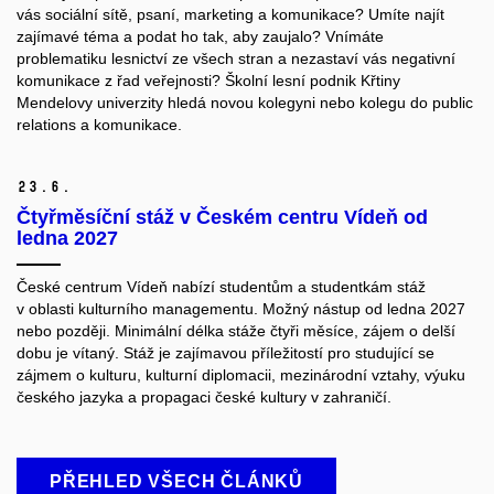
vás sociální sítě, psaní, marketing a komunikace? Umíte najít
zajímavé téma a podat ho tak, aby zaujalo? Vnímáte
problematiku lesnictví ze všech stran a nezastaví vás negativní
komunikace z řad veřejnosti? Školní lesní podnik Křtiny
Mendelovy univerzity hledá novou kolegyni nebo kolegu do public
relations a komunikace.
23.
6.
Čtyřměsíční stáž v Českém centru Vídeň od
ledna 2027
České centrum Vídeň nabízí studentům a studentkám stáž
v oblasti kulturního managementu. Možný nástup od ledna 2027
nebo později. Minimální délka stáže čtyři měsíce, zájem o delší
dobu je vítaný. Stáž je zajímavou příležitostí pro studující se
zájmem o kulturu, kulturní diplomacii, mezinárodní vztahy, výuku
českého jazyka a propagaci české kultury v zahraničí.
PŘEHLED VŠECH ČLÁNKŮ