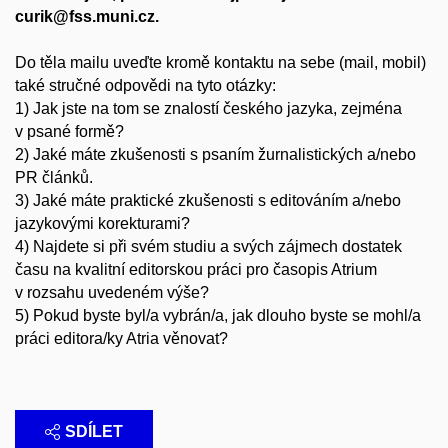
curik@fss.muni.cz.
Do těla mailu uveďte kromě kontaktu na sebe (mail, mobil)
také stručné odpovědi na tyto otázky:
1) Jak jste na tom se znalostí českého jazyka, zejména
v psané formě?
2) Jaké máte zkušenosti s psaním žurnalistických a/nebo
PR článků.
3) Jaké máte praktické zkušenosti s editováním a/nebo
jazykovými korekturami?
4) Najdete si při svém studiu a svých zájmech dostatek
času na kvalitní editorskou práci pro časopis Atrium
v rozsahu uvedeném výše?
5) Pokud byste byl/a vybrán/a, jak dlouho byste se mohl/a
práci editora/ky Atria věnovat?
SDÍLET