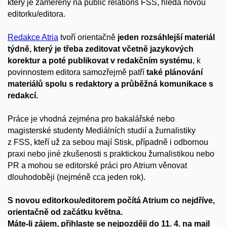
který je zaměřený na public relations FSS, hledá novou
editorku/editora.
Redakce Atria
tvoří orientačně
jeden rozsáhlejší materiál
týdně, který je třeba zeditovat včetně jazykových
korektur a poté publikovat v redakčním systému
, k
povinnostem editora samozřejmě patří
také plánování
materiálů spolu s redaktory a průběžná komunikace s
redakcí.
Práce je vhodná zejména pro bakalářské nebo
magisterské studenty Mediálních studií a žurnalistiky
z FSS, kteří už za sebou mají Stisk, případně i odbornou
praxi nebo jiné zkušenosti s praktickou žurnalistikou nebo
PR a mohou se editorské práci pro Atrium věnovat
dlouhodoběji (nejméně cca jeden rok).
S novou editorkou/editorem počítá Atrium co nejdříve,
orientačně od začátku května.
Máte-li zájem, přihlaste se nejpozději do 11. 4. na mail