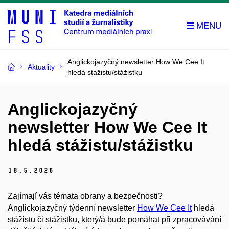
Anglickojazyčný newsletter How We Cee It
Aktuality
hledá stážistu/stážistku
Anglickojazyčný
newsletter How We Cee It
hledá stážistu/stážistku
18.
5.
2026
Zajímají vás témata obrany a bezpečnosti?
Anglickojazyčný týdenní newsletter
How We Cee It
hledá
stážistu či stážistku, který/á bude pomáhat při zpracovávání