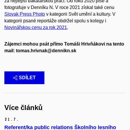
za nejlepší bakalářskou práci. Od roku 2020 píše a
fotografuje v Denníku N. V roce 2021 získal také cenu
Slovak Press Photo
v kategorii Svět umění a kultury. V
kategorii psané reportáže obdržel spolu s kolegy i
Novinářskou cenu za rok 2021
.
Zájemci mohou psát přímo Tomáši Hrivňákovi na tento
mail: tomas.hrivnak@dennikn.sk
SDÍLET
Více článků
21.
7.
Referent/ka public relations Školního lesního