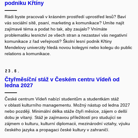
podniku Křtiny
Rádi byste pracovali v krásném prostředí uprostřed lesů? Baví
vás sociální sítě, psaní, marketing a komunikace? Umíte najít
zajímavé téma a podat ho tak, aby zaujalo? Vnímáte
problematiku lesnictví ze všech stran a nezastaví vás negativní
komunikace z řad veřejnosti? Školní lesní podnik Křtiny
Mendelovy univerzity hledá novou kolegyni nebo kolegu do public
relations a komunikace.
23.
6.
Čtyřměsíční stáž v Českém centru Vídeň od
ledna 2027
České centrum Vídeň nabízí studentům a studentkám stáž
v oblasti kulturního managementu. Možný nástup od ledna 2027
nebo později. Minimální délka stáže čtyři měsíce, zájem o delší
dobu je vítaný. Stáž je zajímavou příležitostí pro studující se
zájmem o kulturu, kulturní diplomacii, mezinárodní vztahy, výuku
českého jazyka a propagaci české kultury v zahraničí.