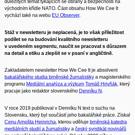
důležitých témat týkajících se obrany a bezpečnosti na
východním křídle NATO. Část obsahu How We Cee It
vychází také na webu
EU Observer
.
Stáž v newsletteru je neplacená, je to však příležitost
podílet se na budování kvalitního newsletteru
v uvedeném segmentu, naučit se pracovat s důrazem
na detail a etiku a zlepšit se v psaní v angličtině.
Zakladatelem newsletter How We Cee It je absolvent
bakalářského studia brněnské žurnalistiky
a magisterského
programu
Mediální analýza a výzkum
Tomáš Hrivňák
, který
pracuje jako redaktor slovenského
Denníku N
.
V roce 2019 publikoval v Denníku N text o suchu na
Slovensku, který byl součástí jeho bakalářské práce. Získal
Cenu Arnošta Heinricha
, kterou uděluje
brněnská katedra
mediálních studií a žurnalistiky
a
český syndikát novinářů